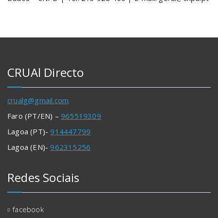
CRUAl Directo
crualg@gmail.com
Faro (PT/EN) –
965519309
Lagoa (PT)-
914447799
Lagoa (EN)-
962315256
Redes Sociais
facebook