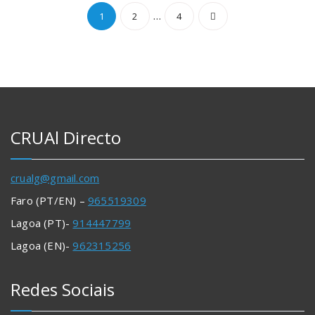
Navegação
…
1
2
4
de
artigos
CRUAl Directo
crualg@gmail.com
Faro (PT/EN) –
965519309
Lagoa (PT)-
914447799
Lagoa (EN)-
962315256
Redes Sociais