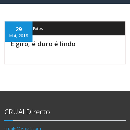
29
CRUAl
Fotos
Mai, 2018
É giro, é duro é lindo
CRUAl Directo
crualg@gmail.com