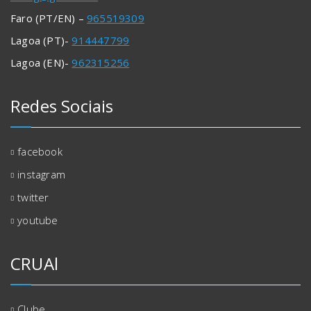
Faro (PT/EN) –
965519309
Lagoa (PT)-
914447799
Lagoa (EN)-
962315256
Redes Sociais
facebook
instagram
twitter
youtube
CRUAl
Clube