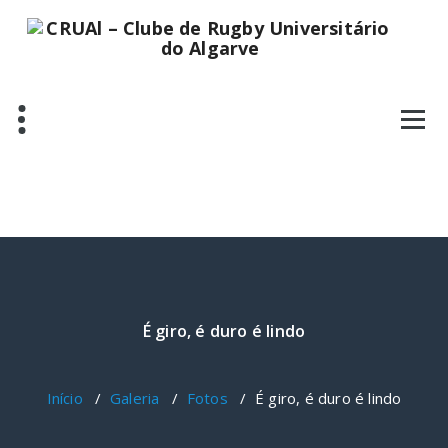
Saltar
para
o
conteúdo
É giro, é duro é lindo
Início
/
Galeria
/
Fotos
/
É giro, é duro é lindo