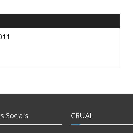
2011
s Sociais
CRUAl