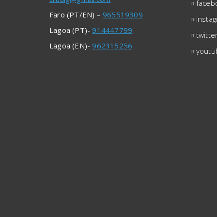
faceb
Faro (PT/EN) –
965519309
insta
Lagoa (PT)-
914447799
twitte
Lagoa (EN)-
962315256
youtu