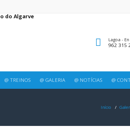
Lagoa - En
962 315 
@ TREINOS
@ GALERIA
@ NOTÍCIAS
@ CON
Início
/
Galer