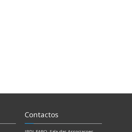
Contactos
IPDJ-FARO, Sala das Associacoes,