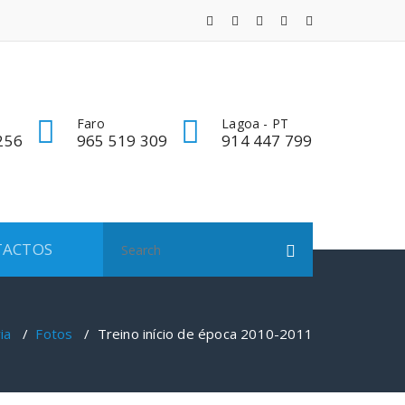
Faro
Lagoa - PT
256
965 519 309
914 447 799
Search
TACTOS
for:
ia
/
Fotos
/
Treino início de época 2010-2011