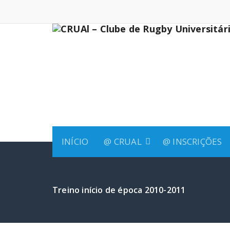
Saltar
para
o
conteúdo
INÍCIO
@ CRUAL
@ INSCRIÇÕES
Treino início de época 2010-2011