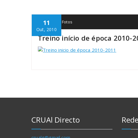
11
CRUAl
Fotos
Out, 2010
Treino início de época 2010-
CRUAl Directo
Rede
crualg@gmail.com